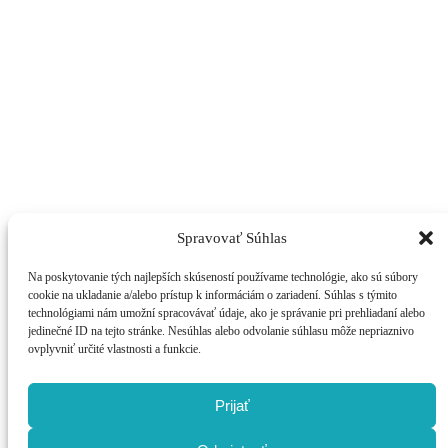
Spravovať Súhlas
Na poskytovanie tých najlepších skúseností používame technológie, ako sú súbory
cookie na ukladanie a/alebo prístup k informáciám o zariadení. Súhlas s týmito
Materská škola – Óvoda, Mierová 960/18 Jelka
technológiami nám umožní spracovávať údaje, ako je správanie pri prehliadaní alebo
jedinečné ID na tejto stránke. Nesúhlas alebo odvolanie súhlasu môže nepriaznivo
+421 917 404 572
ovplyvniť určité vlastnosti a funkcie.
Dokumentumok
Prijať