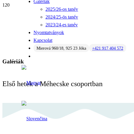
Galériák
2025/26-os tanév
2024/25-ös tanév
2023/24-es tanév
Nyomtatványok
Kapcsolat
Mierová 960/18, 925 23 Jóka
+421 917 404 572
Galériák
Első hetek a Méhecske csoportban