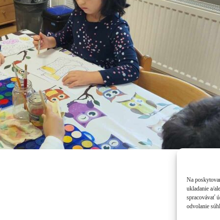
Na poskytovan
ukladanie a/al
spracovávať úd
odvolanie súhl